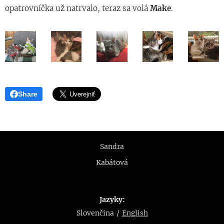
opatrovníčka už natrvalo, teraz sa volá
Make
.
Share
Sandra
Kabátová
🤍
Jazyky
Slovenčina
English