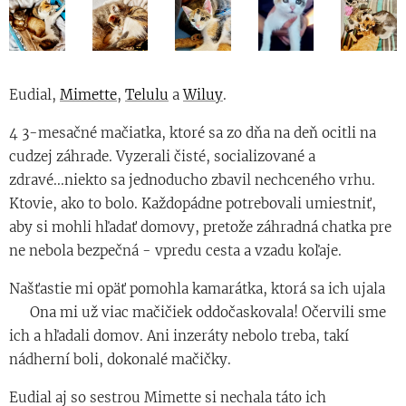
Eudial,
Mimette
,
Telulu
a
Wiluy
.
4 3-mesačné mačiatka, ktoré sa zo dňa na deň ocitli na
cudzej záhrade. Vyzerali čisté, socializované a
zdravé...niekto sa jednoducho zbavil nechceného vrhu.
Ktovie, ako to bolo. Každopádne potrebovali umiestniť,
aby si mohli hľadať domovy, pretože záhradná chatka pre
ne nebola bezpečná - vpredu cesta a vzadu koľaje.
Našťastie mi opäť pomohla kamarátka, ktorá sa ich ujala
😊 Ona mi už viac mačičiek oddočaskovala! Očervili sme
ich a hľadali domov. Ani inzeráty nebolo treba, takí
nádherní boli, dokonalé mačičky.
Eudial aj so sestrou Mimette si nechala táto ich