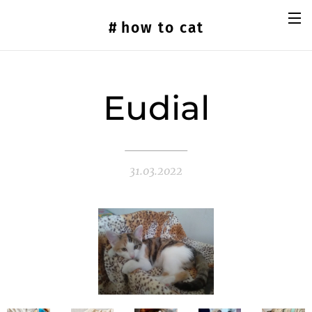
#
how
to cat
Eudial
31.03.2022