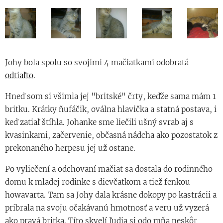
Johy bola spolu so svojimi 4 mačiatkami odobratá
odtiaľto
.
Hneď som si všimla jej "britské" črty, keďže sama mám 1
britku. Krátky ňufáčik, oválna hlavička a statná postava, i
keď zatiaľ štíhla. Johanke sme liečili ušný svrab aj s
kvasinkami, začervenie, občasná nádcha ako pozostatok z
prekonaného herpesu jej už ostane.
Po vyliečení a odchovaní mačiat sa dostala do rodinného
domu k mladej rodinke s dievčatkom a tiež fenkou
howavarta. Tam sa Johy dala krásne dokopy po kastrácii a
pribrala na svoju očakávanú hmotnosť a veru už vyzerá
ako pravá britka. Títo skvelí ľudia si odo mňa neskôr