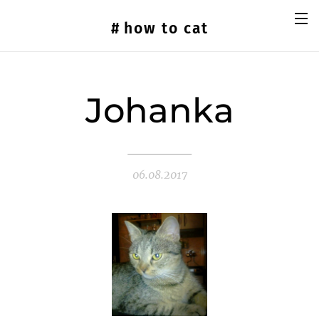
#
how
to cat
Johanka
06.08.2017