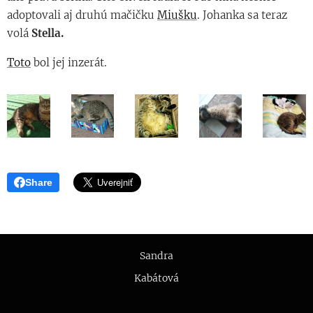
adoptovali aj druhú mačičku
Miušku
. Johanka sa teraz
volá
Stella.
Toto
bol jej inzerát.
Share
Sandra
Kabátová
🤍