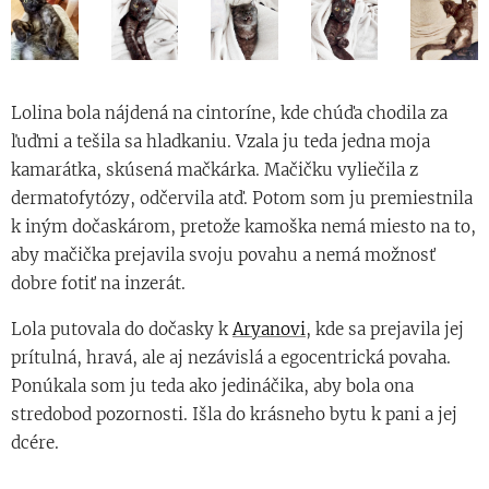
Lolina bola nájdená na cintoríne, kde chúďa chodila za
ľuďmi a tešila sa hladkaniu. Vzala ju teda jedna moja
kamarátka, skúsená mačkárka. Mačičku vyliečila z
dermatofytózy, odčervila atď. Potom som ju premiestnila
k iným dočaskárom, pretože kamoška nemá miesto na to,
aby mačička prejavila svoju povahu a nemá možnosť
dobre fotiť na inzerát.
Lola putovala do dočasky k
Aryanovi
, kde sa prejavila jej
prítulná, hravá, ale aj nezávislá a egocentrická povaha.
Ponúkala som ju teda ako jedináčika, aby bola ona
stredobod pozornosti. Išla do krásneho bytu k pani a jej
dcére.