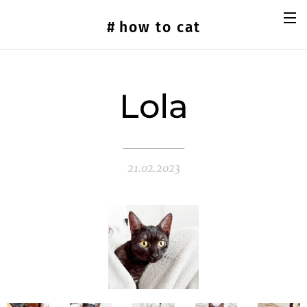
#
how
to cat
Lola
21.02.2023