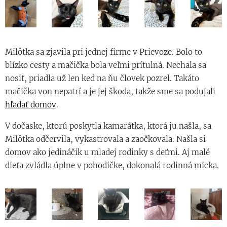
Milôtka sa zjavila pri jednej firme v Prievoze. Bolo to
blízko cesty a mačička bola veľmi prítulná. Nechala sa
nosiť, priadla už len keď na ňu človek pozrel. Takáto
mačička von nepatrí a je jej škoda, takže sme sa podujali
hľadať domov
.
V dočaske, ktorú poskytla kamarátka, ktorá ju našla, sa
Milôtka odčervila, vykastrovala a zaočkovala. Našla si
domov ako jedináčik u mladej rodinky s deťmi. Aj malé
dieťa zvládla úplne v pohodičke, dokonalá rodinná micka.