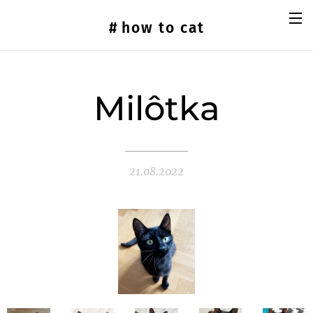
#
how
to cat
Milôtka
21.08.2022