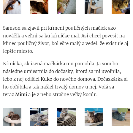
Samson sa zjavil pri kŕmení pouličných mačiek ako
nováčik a veľmi sa ku kŕmičke mal. Asi chcel povesiť na
klinec pouličný život, bol ešte malý a vedel, že existuje aj
lepšie miesto.
Kŕmička, skúsená mačkárka mu pomohla. Ja som ho
následne umiestnila do dočasky, ktorá sa mi uvoľnila,
lebo z nej odišiel
Kuko
do nového domova. Dočaskárka si
ho obľúbila a tak našiel trvalý domov u nej. Volá sa
teraz
Mimi
a je z neho strašne veľký kocúr.