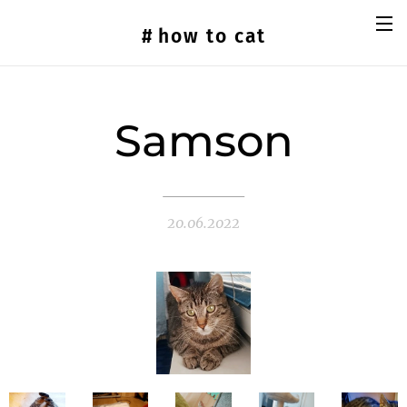
#
how
to cat
Samson
20.06.2022