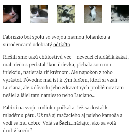
Fabrizzio bol spolu so svojou mamou
Johankou
a
súrodencami odobratý
odtiaľto
.
Riešili sme takú chúlostivú vec - nevedel chudáčik kakať,
mal niečo s peristaltikou črievka, pichala som mu
injekciu, natierala riť krémom. Ale napokon z toho
vyrástol. Pôvodne mal ísť k tým ľuďom, ktorí si vzali
Luciana, ale z dôvodu jeho zdravotných problémov tam
nešiel a išiel tam namiesto neho Luciano...
Fabi si na svoju rodinku počkal a tiež sa dostal k
mladému páru. Už má aj mačacieho aj psieho kamoša a
vodí sa mu dobre. Volá sa
Šach
...hádajte, ako sa volá
druhý kocúr?