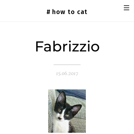
#
how
to cat
Fabrizzio
15.06.2017