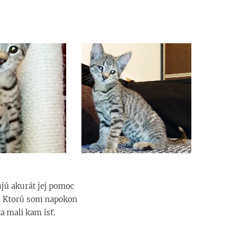
ujú akurát jej pomoc 🙄
c. Ktorú som napokon
a mali kam ísť.