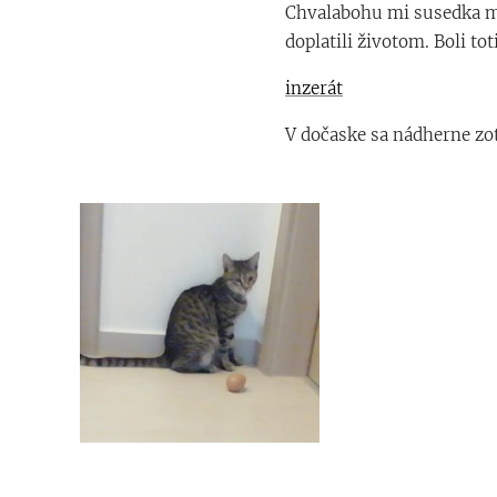
Chvalabohu mi susedka ma
doplatili životom. Boli to
inzerát
V dočaske sa nádherne zot