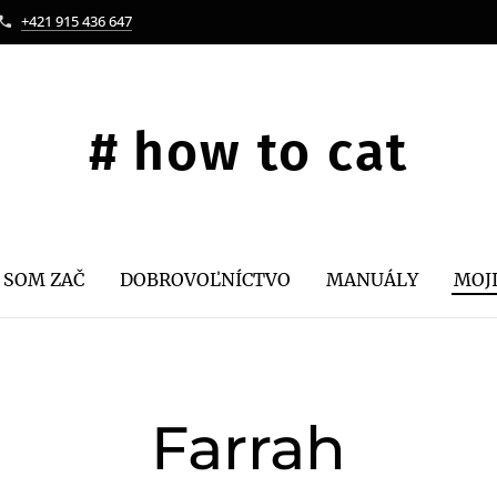
+421 915 436 647
#
how
to cat
 SOM ZAČ
DOBROVOĽNÍCTVO
MANUÁLY
MOJ
Farrah