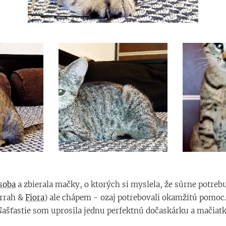
osoba
a zbierala mačky, o ktorých si myslela, že súrne potreb
arrah &
Fiora
) ale chápem - ozaj potrebovali okamžitú pomo
 Našťastie som uprosila jednu perfektnú dočaskárku a mačiatk