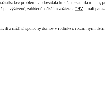
čiatka bez problémov odovzdala hneď a nezatajila mi ich, pr
tiž podvýživené, zablšené, očká im zožierala
FHV
a mali paraz
avili a našli si spoločný domov v rodinke s rozumnými deťmi