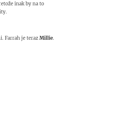
etože inak by na to
ity.
. Farrah je teraz
Millie
.