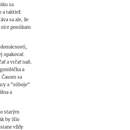
inku sa
 a taktiež
áva sa ale, že
 síce ponúkam
o domácnosti,
ej opakovať.
ať a vrčať naň.
 gombička a
. Časom sa
hry a "súboje"
álna a
ko starým
k by išlo
ostane vždy