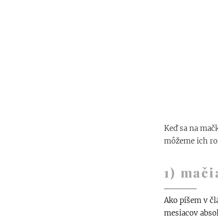
Keď sa na mač
môžeme ich roz
1) mači
Ako píšem v č
mesiacov absol