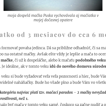
moja dospelá mačka Puska vychovávala aj mačiatka v
mojej dočasnej opatere
atko od 3 mesiacov do cca 6 m
a formovať povaha jedinca. Dá sa približne odhadnúť, či sa ma
bo na ostatné mačky. Avšak ešte vždy je lepšie a mača to ocen
j mačke
, či už k dospeláčke, alebo k mačaťu
podobného veku
Je ideálne, ak v tomto veku
idú do nového domova súrode
 veku si bude vyžadovať veľa veľa pozornosti a hier, bude Vás
avidelné naháňačky. Bude ho všade plno a bude Vám vo všetk
kategóriu najviac platí tzv. mačací paradox - 2 mačky nevyžad
rostlivosti, než 1.
malo byť mača v tomto veku samé, čoskoro sa začne nudiť a o