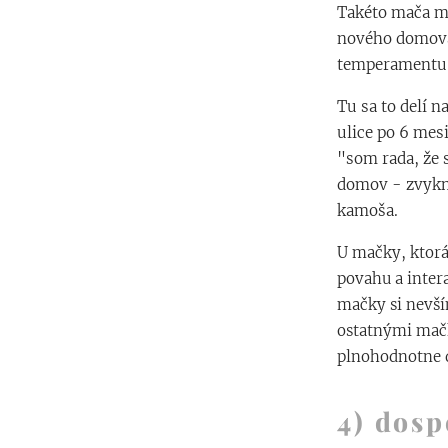
Takéto mača 
nového domova
temperamentu b
Tu sa to delí 
ulice po 6 mes
"som rada, že 
domov - zvyknú
kamoša.
U mačky, ktorá
povahu a inter
mačky si nevším
ostatnými mačk
plnohodnotne 
4) dosp