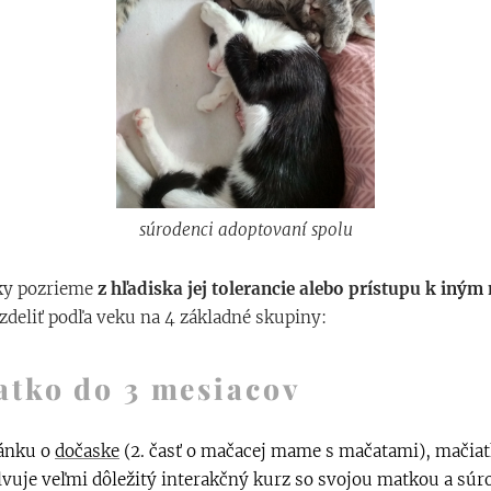
súrodenci adoptovaní spolu
ky pozrieme
z hľadiska jej tolerancie alebo prístupu k iným
deliť podľa veku na 4 základné skupiny:
atko do 3 mesiacov
lánku o
dočaske
(2. časť o mačacej mame s mačatami), mačiat
vuje veľmi dôležitý interakčný kurz so svojou matkou a sú