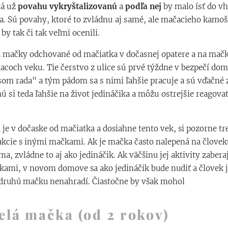
má už
povahu vykryštalizovanú
a
podľa nej
by malo ísť do v
. Sú povahy, ktoré to zvládnu aj samé, ale mačacieho kamo
y tak či tak veľmi ocenili.
na mačky odchované od mačiatka v dočasnej opatere a na mačk
iacoch veku. Tie čerstvo z ulice sú prvé týždne v bezpečí do
som rada" a tým pádom sa s nimi ľahšie pracuje a sú vďačné 
 si teda ľahšie na život jedináčika a môžu ostrejšie reagov
 je v dočaske od mačiatka a dosiahne tento vek, si pozorne tr
akcie s inými mačkami. Ak je mačka často nalepená na človek
a, zvládne to aj ako jedináčik. Ak väčšinu jej aktivity zabera
ami, v novom domove sa ako jedináčik bude nudiť a človek j
druhú mačku nenahradí. Čiastočne by však mohol
🙂
elá mačka (od 2 rokov)