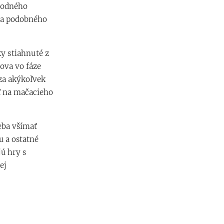
hodného
ša podobného
y stiahnuté z
mova vo fáze
za akýkoľvek
ať na mačacieho
eba všímať
u a ostatné
jú hry s
ej