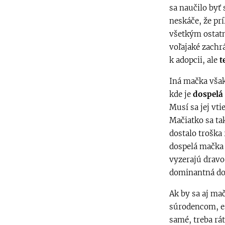
sa naučilo byť
neskáče, že prí
všetkým ostatný
voľajaké zach
k adopcii, ale
t
Iná mačka však
kde je
dospelá
Musí sa jej vti
Mačiatko sa ta
dostalo troška
dospelá mačka 
vyzerajú dravo
dominantná dos
Ak by sa aj ma
súrodencom, eš
samé, treba rát