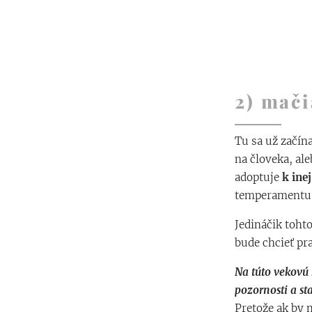
2) mači
Tu sa už začín
na človeka, ale
adoptuje
k ine
temperamentu. 
Jedináčik tohto
bude chcieť pr
Na túto vekovú 
pozornosti a sta
Pretože ak by 