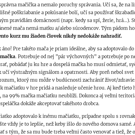
 správna mačička a nemalo poruchy správania. Učí sa, že na l
lišné poškriabanie a pokúsanie bolí, učí sa používať škrabadlo
m pravidlám domácnosti (napr. kedy sa spí, žerie, hrá...). St
ránené mača nemá matku a/alebo súrodencov. Tým pádom ho
ento kurz mu žiaden človek nikdy nedokáže nahradiť.
 áno! Pre takéto mača je priam ideálne, aby sa adoptovalo d
 mačka
. Potrebuje od nej "pár výchovných" a potrebuje po n
erať, pobádať ju ku hre a dospelá mačka ho musí odmietať, syč
k učí výstražným signálom a opatrnosti. Aby preň nebol svet
 rozum, ktorý mu môže v budúcnosti zachrániť život/zdravie
k mačiatku v hre pridá a nasleduje učenie hrou. Aj keď tieto 
, na 99% mačka mačiatku neublíži. Dokonca aj veľmi teritori
peláčka dokáže akceptovať takéhoto drobca.
čiatko adoptovalo k inému mačiatku, prípadne spolu s rovna
te vždy je to lepšie, než keby išlo do nového domova samé. A
ať s tým, že sa mu bude treba veľmi často venovať a tiež, že 