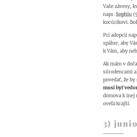
Vaše závesy, k
napr.
Sophiu
(5
kocúrikovi. Bo
Pri adopcii nap
spálne, aby Vás
k Vám, aby neb
Ak mám v dočas
súrodencami a
povedať, že by
musí byť vedo
domova k inej 
oveľa krajší.
3) juni