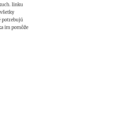
kuch. linku
 všetky
é potrebujú
čka im pomôže