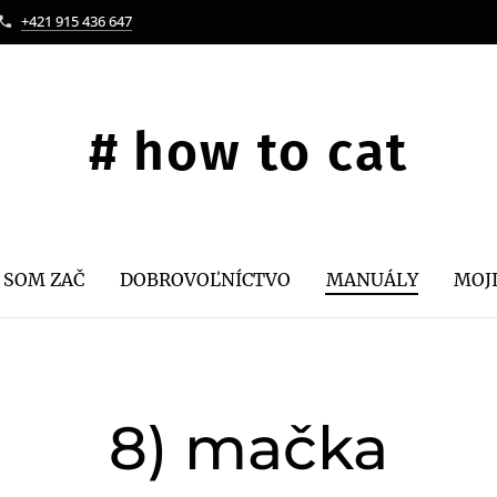
+421 915 436 647
#
how
to cat
 SOM ZAČ
DOBROVOĽNÍCTVO
MANUÁLY
MOJ
8) mačka