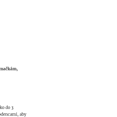
mačkám,
ko do 3
rodencami, aby