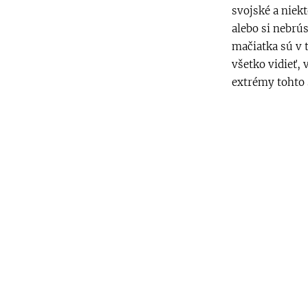
svojské a niek
alebo si nebrú
mačiatka sú v 
všetko vidieť,
extrémy tohto 