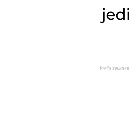
jed
Prečo zvyknem