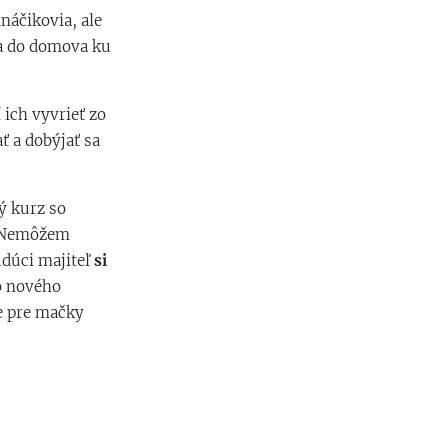
náčikovia, ale
la do domova ku
 ich vyvrieť zo
ť a dobýjať sa
ý kurz so
. Nemôžem
udúci majiteľ
si
o nového
e pre mačky