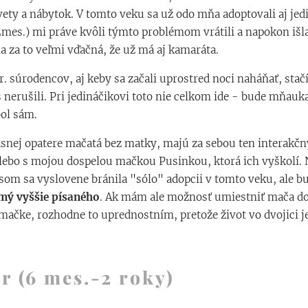
vety a nábytok. V tomto veku sa už odo mňa adoptovali aj jedi
mes.) mi práve kvôli týmto problémom vrátili a napokon iš
la za to veľmi vďačná, že už má aj kamaráta.
r. súrodencov, aj keby sa začali uprostred noci naháňať, stačí
 nerušili. Pri jedináčikovi toto nie celkom ide - bude mňauka
ol sám.
nej opatere mačatá bez matky, majú za sebou ten interakčn
lebo s mojou dospelou mačkou Pusinkou, ktorá ich vyškolí
 som sa vyslovene bránila "sólo" adopcii v tomto veku, ale b
mý vyššie písaného
. Ak mám ale možnosť umiestniť mača d
mačke, rozhodne to uprednostním, pretože život vo dvojici j
or (6 mes.-2 roky)