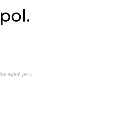
pol.
čne aspoň po 2