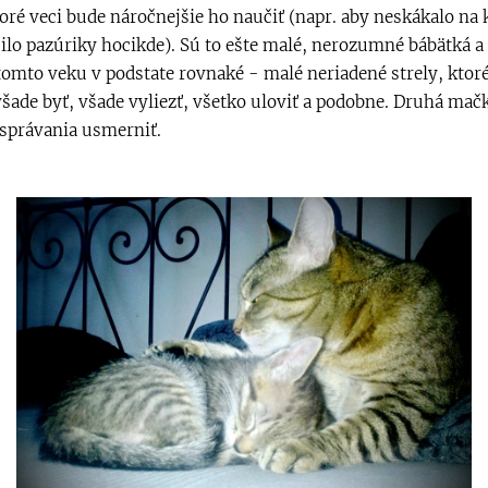
toré veci bude náročnejšie ho naučiť (napr. aby neskákalo na 
silo pazúriky hocikde). Sú to ešte malé, nerozumné bábätká a
tomto veku v podstate rovnaké - malé neriadené strely, ktor
 všade byť, všade vyliezť, všetko uloviť a podobne. Druhá ma
správania usmerniť.