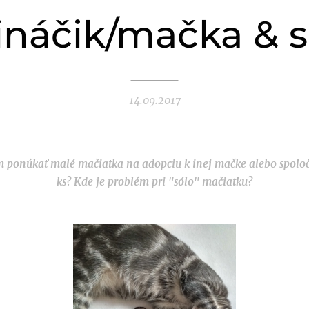
ináčik/mačka & s
14.09.2017
 ponúkať malé mačiatka na adopciu k inej mačke alebo spolo
ks? Kde je problém pri "sólo" mačiatku?