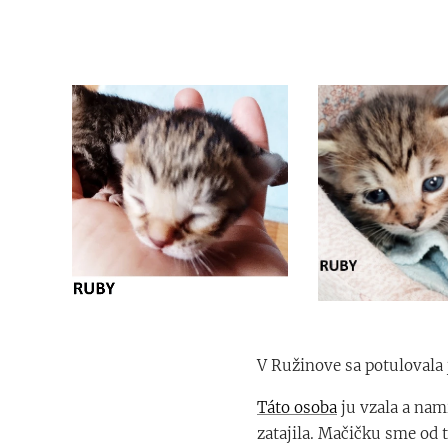
V Ružinove sa potulovala
Táto osoba
ju vzala a nami
zatajila. Mačičku sme od 