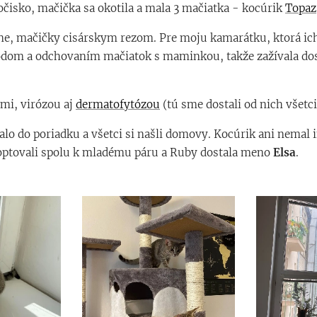
očisko, mačička sa okotila a mala 3 mačiatka - kocúrik
Topaz
ne, mačičky cisárskym rezom. Pre moju kamarátku, ktorá ich 
rodom a odchovaním mačiatok s maminkou, takže zažívala dos
tmi, virózou aj
dermatofytózou
(tú sme dostali od nich všetci
lo do poriadku a všetci si našli domovy. Kocúrik ani nemal 
doptovali spolu k mladému páru a Ruby dostala meno
Elsa
.