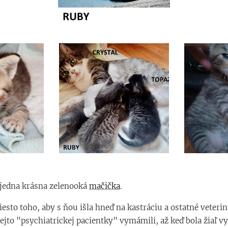
 jedna krásna zelenooká
mačička
.
esto toho, aby s ňou išla hneď na kastráciu a ostatné veterin
tejto "psychiatrickej pacientky" vymámili, až keď bola žiaľ v