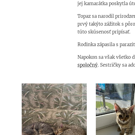
jej kamarátka poskytla út
Topaz sa narodil prirodze
prvý takýto zážitok s pô
túto skúsenosť pripísať.
Rodinka zápasila s parazi
Napokon sa však všetko da
spoločný
. Sestričky sa a