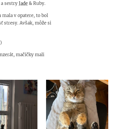
a sestry
Jade
& Ruby.
mala v opatere, to bol
ť stresy. Avšak, môže si
) 🙈
inzerát, mačičky mali